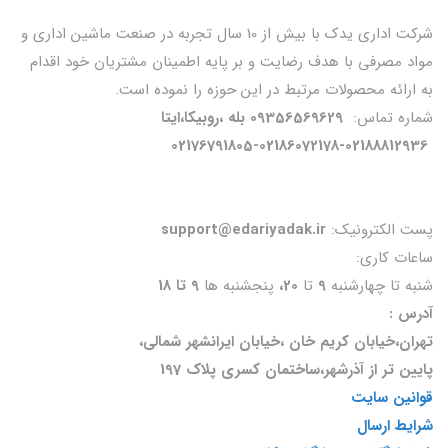
شرکت اداری یدک با بیش از 10 سال تجربه در صنعت ماشین اداری و
مواد مصرفی با هدف رضایت و بر پایه اطمینان مشتریان خود اقدام
به ارائه محصولات مرتبط در این حوزه را نموده است.
شماره تماس:
09356569629 بله ،روبیکا،ایتا
02176791805-02186072178-02188812936
پست الکترونیک:
support@edariyadak.ir
ساعات کاری:
شنبه تا چهارشنبه
9
تا
20،
پنجشنبه ها
9 تا 18
آدرس :
تهران،خیابان کریم خان ،خیابان ایرانشهر شمالی،
پایین تر از آذرشهر،ساختمان کسری پلاک 197
قوانین سایت
شرایط ارسال