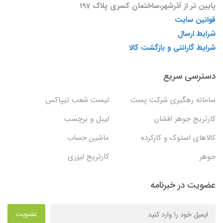
پایین تر از آذرشهر،ساختمان کسری پلاک 197
قوانین سایت
شرایط ارسال
شرایط گارانتی و بازگشت کالا
دسترسی سریع
سامانه رهگیری شرکت پست
لیست شعب تیپاکس
کارتریج جوهر افشان
لیبل و برچسب
کالاهای استوک و کارکرده
ماشین حساب
جوهر
کارتریج لیزری
عضویت در خبرنامه
عضویت