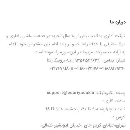
درباره ما
شرکت اداری یدک با بیش از 10 سال تجربه در صنعت ماشین اداری و
مواد مصرفی با هدف رضایت و بر پایه اطمینان مشتریان خود اقدام
به ارائه محصولات مرتبط در این حوزه را نموده است.
شماره تماس:
09356569629 بله ،روبیکا،ایتا
02176791805-02186072178-02188812936
پست الکترونیک:
support@edariyadak.ir
ساعات کاری:
شنبه تا چهارشنبه
9
تا
20،
پنجشنبه ها
9 تا 18
آدرس :
تهران،خیابان کریم خان ،خیابان ایرانشهر شمالی،