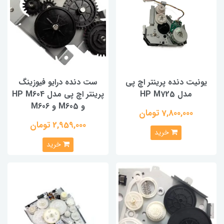
یونیت دنده پرینتر اچ پی
ست دنده درایو فیوزینگ
مدل HP M725
پرینتر اچ پی مدل HP M604
و M605 و M606
7,800,000 تومان
2,959,000 تومان
خرید
خرید