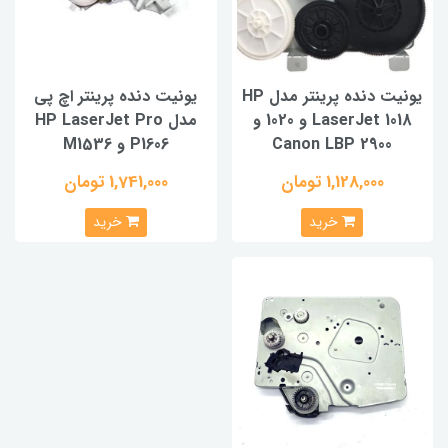
یونیت دنده پرینتر مدل HP
یونیت دنده پرینتر اچ پی
LaserJet 1018 و 1020 و
مدل HP LaserJet Pro
Canon LBP 2900
P1606 و M1536
1,128,000 تومان
1,741,000 تومان
خرید
خرید