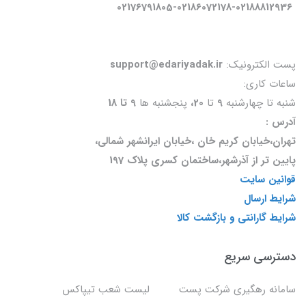
02176791805-02186072178-02188812936
پست الکترونیک:
support@edariyadak.ir
ساعات کاری:
شنبه تا چهارشنبه
9
تا
20،
پنجشنبه ها
9 تا 18
آدرس :
تهران،خیابان کریم خان ،خیابان ایرانشهر شمالی،
پایین تر از آذرشهر،ساختمان کسری پلاک 197
قوانین سایت
شرایط ارسال
شرایط گارانتی و بازگشت کالا
دسترسی سریع
سامانه رهگیری شرکت پست
لیست شعب تیپاکس