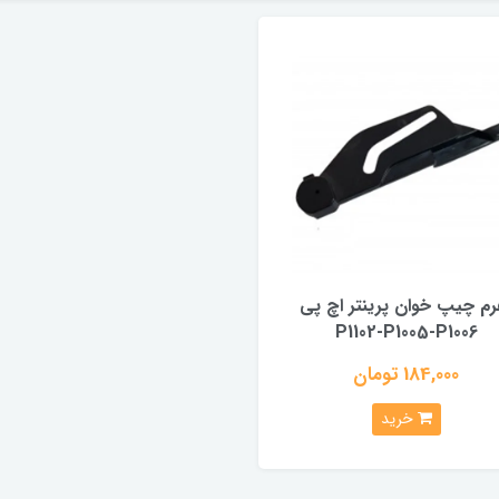
رم چیپ خوان پرینتر اچ پی
P1102-P1005-P1006
184,000 تومان
خرید