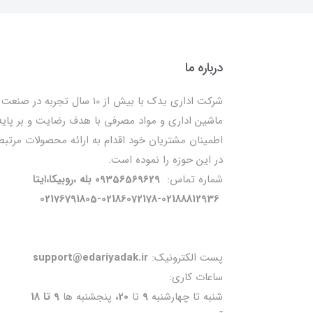
درباره ما
شرکت اداری یدک با بیش از 10 سال تجربه در صنعت
ماشین اداری و مواد مصرفی با هدف رضایت و بر پایه
اطمینان مشتریان خود اقدام به ارائه محصولات مرتبط
در این حوزه را نموده است.
شماره تماس:
09356569629 بله ،روبیکا،ایتا
02176791805-02186072178-02188812936
پست الکترونیک:
support@edariyadak.ir
ساعات کاری:
شنبه تا چهارشنبه
9
تا
20،
پنجشنبه ها
9 تا 18