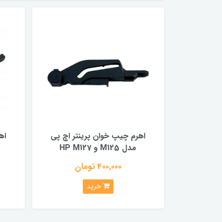
اهرم چیپ خوان پرینتر اچ پی
اه
مدل M125 و HP M127
400,000 تومان
خرید