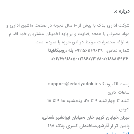
درباره ما
شرکت اداری یدک با بیش از 10 سال تجربه در صنعت ماشین اداری و
مواد مصرفی با هدف رضایت و بر پایه اطمینان مشتریان خود اقدام
به ارائه محصولات مرتبط در این حوزه را نموده است.
شماره تماس:
09356569629 بله ،روبیکا،ایتا
02176791805-02186072178-02188812936
پست الکترونیک:
support@edariyadak.ir
ساعات کاری:
شنبه تا چهارشنبه
9
تا
20،
پنجشنبه ها
9 تا 18
آدرس :
تهران،خیابان کریم خان ،خیابان ایرانشهر شمالی،
پایین تر از آذرشهر،ساختمان کسری پلاک 197