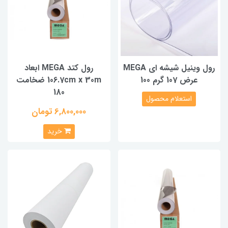
رول وینیل شیشه ای MEGA
رول کتد MEGA ابعاد
عرض 107 گرم 100
106.7cm x 30m ضخامت
180
استعلام محصول
6,800,000 تومان
خرید