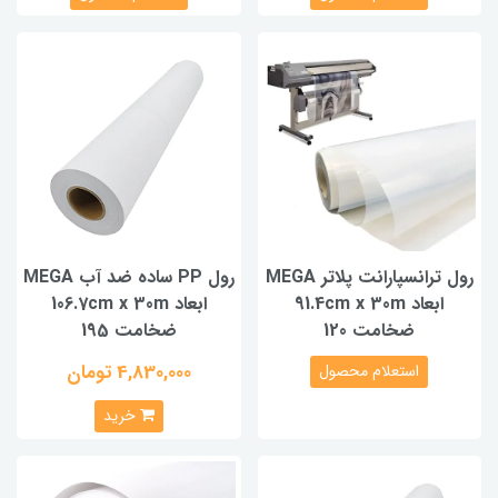
رول ترانسپارانت پلاتر MEGA
رول PP ساده ضد آب MEGA
ابعاد 91.4cm x 30m
ابعاد 106.7cm x 30m
ضخامت 120
ضخامت 195
4,830,000 تومان
استعلام محصول
خرید