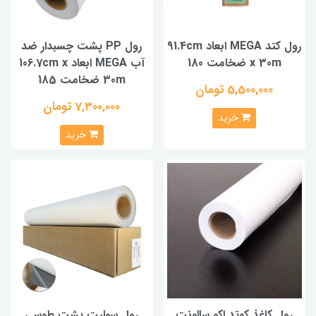
رول کتد MEGA ابعاد 91.4cm
رول PP پشت چسبدار ضد
x 30m ضخامت 180
آب MEGA ابعاد 106.7cm x
30m ضخامت 185
5,500,000 تومان
7,300,000 تومان
خرید
خرید
رول کاغذ کوتد اکو سالونت
رول سولیت پشت طوسی