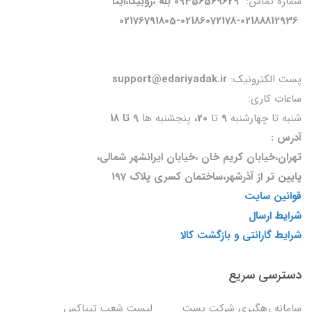
شماره تماس:
09356569629 بله ،روبیکا،ایتا
02176791805-02186072178-02188812936
پست الکترونیک:
support@edariyadak.ir
ساعات کاری:
شنبه تا چهارشنبه
9
تا
20،
پنجشنبه ها
9 تا 18
آدرس :
تهران،خیابان کریم خان ،خیابان ایرانشهر شمالی،
پایین تر از آذرشهر،ساختمان کسری پلاک 197
قوانین سایت
شرایط ارسال
شرایط گارانتی و بازگشت کالا
دسترسی سریع
سامانه رهگیری شرکت پست
لیست شعب تیپاکس