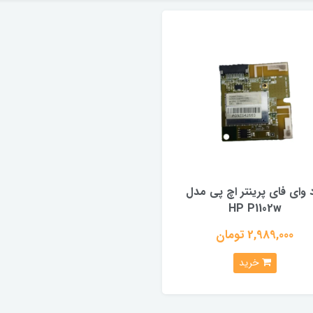
 وای فای پرینتر اچ پی مدل
HP P1102w
2,989,000 تومان
خرید