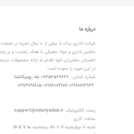
درباره ما
شرکت اداری یدک با بیش از 10 سال تجربه در صنعت
ماشین اداری و مواد مصرفی با هدف رضایت و بر پایه
اطمینان مشتریان خود اقدام به ارائه محصولات مرتبط
در این حوزه را نموده است.
شماره تماس:
09356569629 بله ،روبیکا،ایتا
02176791805-02186072178-02188812936
پست الکترونیک:
support@edariyadak.ir
ساعات کاری:
شنبه تا چهارشنبه
9
تا
20،
پنجشنبه ها
9 تا 18