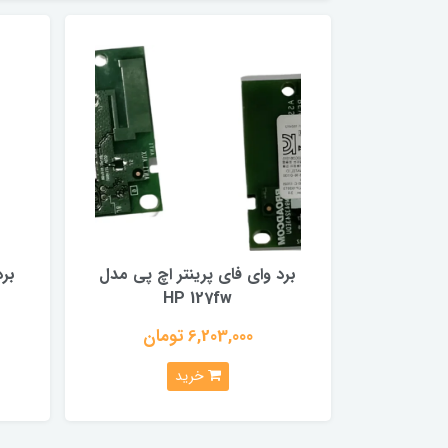
برد وای فای پرینتر اچ پی مدل
برد
HP 127fw
6,203,000 تومان
خرید