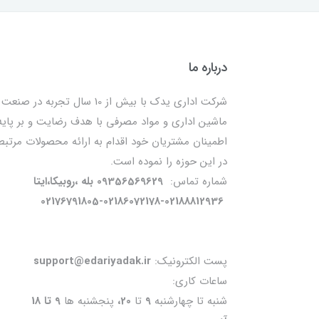
درباره ما
شرکت اداری یدک با بیش از 10 سال تجربه در صنعت
ماشین اداری و مواد مصرفی با هدف رضایت و بر پایه
اطمینان مشتریان خود اقدام به ارائه محصولات مرتبط
در این حوزه را نموده است.
شماره تماس:
09356569629 بله ،روبیکا،ایتا
02176791805-02186072178-02188812936
پست الکترونیک:
support@edariyadak.ir
ساعات کاری:
شنبه تا چهارشنبه
9
تا
20،
پنجشنبه ها
9 تا 18