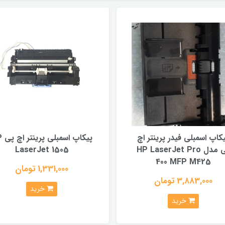
کاپ اسمبلی فیدر پرینتر اچ
پیکاپ 
پی مدل HP LaserJet Pro
LaserJet 1505
400 MFP M425
1,331,000 تومان
3,883,000 تومان
خرید
خرید