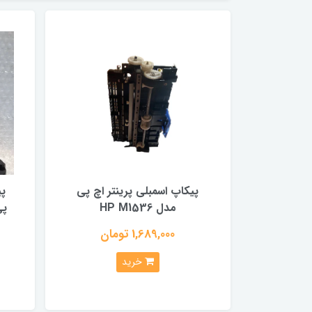
پیکاپ اسمبلی پرینتر اچ پی
پی
مدل HP M1536
1,689,000 تومان
خرید