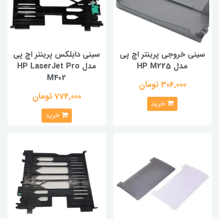
سینی خروجی پرینتر اچ پی
سینی دابلکس پرینتر اچ پی
مدل HP M225
مدل HP LaserJet Pro
M402
306,000 تومان
774,000 تومان
خرید
خرید