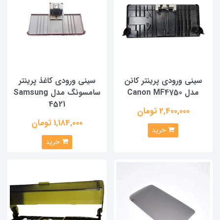
سینی ورودی پرینتر کانن
سینی ورودی کاغذ پرینتر
مدل Canon MF4750
سامسونگ مدل Samsung
4521
2,400,000 تومان
1,184,000 تومان
خرید
خرید