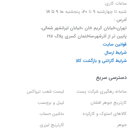
ساعات کاری:
شنبه تا چهارشنبه
9
تا
20،
پنجشنبه ها
9 تا 18
آدرس :
تهران،خیابان کریم خان ،خیابان ایرانشهر شمالی،
پایین تر از آذرشهر،ساختمان کسری پلاک 197
قوانین سایت
شرایط ارسال
شرایط گارانتی و بازگشت کالا
دسترسی سریع
سامانه رهگیری شرکت پست
لیست شعب تیپاکس
کارتریج جوهر افشان
لیبل و برچسب
کالاهای استوک و کارکرده
ماشین حساب
جوهر
کارتریج لیزری