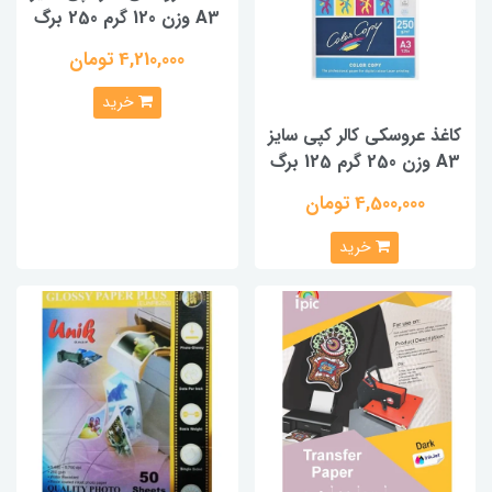
A3 وزن 120 گرم 250 برگ
4,210,000 تومان
خرید
کاغذ عروسکی کالر کپی سایز
A3 وزن 250 گرم 125 برگ
4,500,000 تومان
خرید