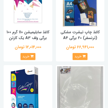
کاغذ چاپ تیشرت مشکی
کاغذ سابلیمیشن 110 گرم 100
(ترنسفر) 20 برگی A4
برگی ولف A3 یک کارتن
66,941,000 تومان
12,014,000 تومان
خرید
خرید