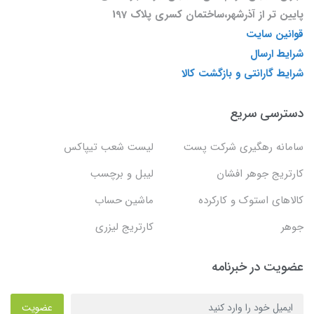
پایین تر از آذرشهر،ساختمان کسری پلاک 197
قوانین سایت
شرایط ارسال
شرایط گارانتی و بازگشت کالا
دسترسی سریع
سامانه رهگیری شرکت پست
لیست شعب تیپاکس
کارتریج جوهر افشان
لیبل و برچسب
کالاهای استوک و کارکرده
ماشین حساب
جوهر
کارتریج لیزری
عضویت در خبرنامه
عضویت