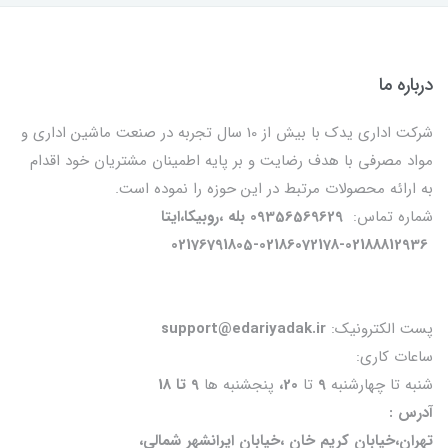
درباره ما
شرکت اداری یدک با بیش از 10 سال تجربه در صنعت ماشین اداری و
مواد مصرفی با هدف رضایت و بر پایه اطمینان مشتریان خود اقدام
به ارائه محصولات مرتبط در این حوزه را نموده است.
شماره تماس:
09356569629 بله ،روبیکا،ایتا
02176791805-02186072178-02188812936
پست الکترونیک:
support@edariyadak.ir
ساعات کاری:
شنبه تا چهارشنبه
9
تا
20،
پنجشنبه ها
9 تا 18
آدرس :
تهران،خیابان کریم خان ،خیابان ایرانشهر شمالی،