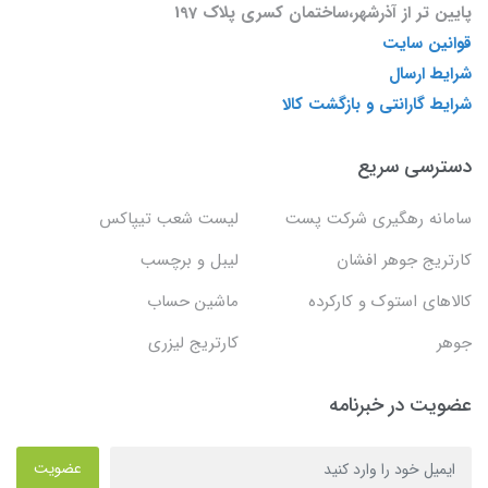
پایین تر از آذرشهر،ساختمان کسری پلاک 197
قوانین سایت
شرایط ارسال
شرایط گارانتی و بازگشت کالا
دسترسی سریع
سامانه رهگیری شرکت پست
لیست شعب تیپاکس
کارتریج جوهر افشان
لیبل و برچسب
کالاهای استوک و کارکرده
ماشین حساب
جوهر
کارتریج لیزری
عضویت در خبرنامه
عضویت