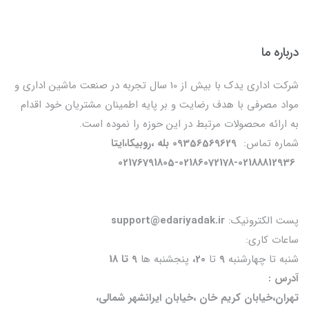
درباره ما
شرکت اداری یدک با بیش از 10 سال تجربه در صنعت ماشین اداری و
مواد مصرفی با هدف رضایت و بر پایه اطمینان مشتریان خود اقدام
به ارائه محصولات مرتبط در این حوزه را نموده است.
شماره تماس:
09356569629 بله ،روبیکا،ایتا
02176791805-02186072178-02188812936
پست الکترونیک:
support@edariyadak.ir
ساعات کاری:
شنبه تا چهارشنبه
9
تا
20،
پنجشنبه ها
9 تا 18
آدرس :
تهران،خیابان کریم خان ،خیابان ایرانشهر شمالی،