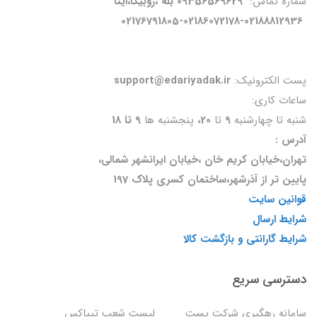
شماره تماس:
09356569629 بله ،روبیکا،ایتا
02176791805-02186072178-02188812936
پست الکترونیک:
support@edariyadak.ir
ساعات کاری:
شنبه تا چهارشنبه
9
تا
20،
پنجشنبه ها
9 تا 18
آدرس :
تهران،خیابان کریم خان ،خیابان ایرانشهر شمالی،
پایین تر از آذرشهر،ساختمان کسری پلاک 197
قوانین سایت
شرایط ارسال
شرایط گارانتی و بازگشت کالا
دسترسی سریع
سامانه رهگیری شرکت پست
لیست شعب تیپاکس