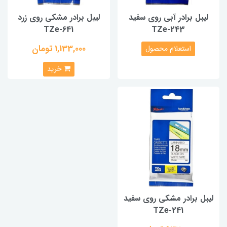
لیبل برادر آبی روی سفید
لیبل برادر مشکی روی زرد
TZe-641
TZe-243
1,133,000 تومان
استعلام محصول
خرید
لیبل برادر مشکی روی سفید
TZe-241