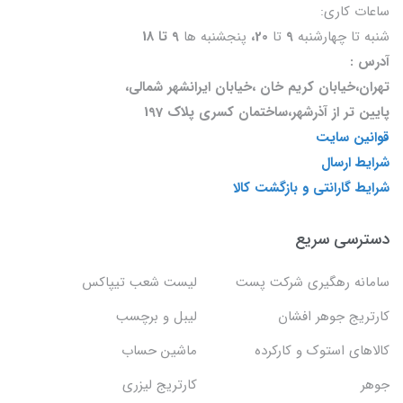
ساعات کاری:
شنبه تا چهارشنبه
9
تا
20،
پنجشنبه ها
9 تا 18
آدرس :
تهران،خیابان کریم خان ،خیابان ایرانشهر شمالی،
پایین تر از آذرشهر،ساختمان کسری پلاک 197
قوانین سایت
شرایط ارسال
شرایط گارانتی و بازگشت کالا
دسترسی سریع
سامانه رهگیری شرکت پست
لیست شعب تیپاکس
کارتریج جوهر افشان
لیبل و برچسب
کالاهای استوک و کارکرده
ماشین حساب
جوهر
کارتریج لیزری