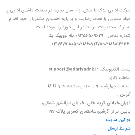
شرکت اداری یدک با بیش از 10 سال تجربه در صنعت ماشین اداری و
مواد مصرفی با هدف رضایت و بر پایه اطمینان مشتریان خود اقدام
به ارائه محصولات مرتبط در این حوزه را نموده است.
شماره تماس:
09356569629 بله ،روبیکا،ایتا
02176791805-02186072178-02188812936
پست الکترونیک:
support@edariyadak.ir
ساعات کاری:
شنبه تا چهارشنبه
9
تا
20،
پنجشنبه ها
9 تا 18
آدرس :
تهران،خیابان کریم خان ،خیابان ایرانشهر شمالی،
پایین تر از آذرشهر،ساختمان کسری پلاک 197
قوانین سایت
شرایط ارسال