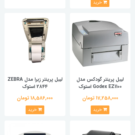
خرید
لیبل پرینتر گودکس مدل
لیبل پرینتر زبرا مدل ZEBRA
Godex EZ1100 استوک
2844 استوک
17,258,000 تومان
18,586,000 تومان
خرید
خرید