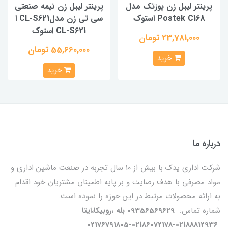
پرینتر لیبل زن پوزتک مدل
پرینتر لیبل زن نیمه صنعتی
Postek C168 استوک
سی تی زن مدلCL-S621 ا
CL-S621 استوک
23,781,000 تومان
55,660,000 تومان
خرید
خرید
درباره ما
شرکت اداری یدک با بیش از 10 سال تجربه در صنعت ماشین اداری و
مواد مصرفی با هدف رضایت و بر پایه اطمینان مشتریان خود اقدام
به ارائه محصولات مرتبط در این حوزه را نموده است.
شماره تماس:
09356569629 بله ،روبیکا،ایتا
02176791805-02186072178-02188812936