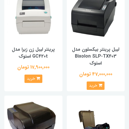
لیبل پرینتر بیکسلون مدل
پرینتر لیبل زن زبرا مدل
Bixolon SLP-TX403
GC420t استوک
استوک
17,900,000 تومان
47,000,000 تومان
خرید
خرید