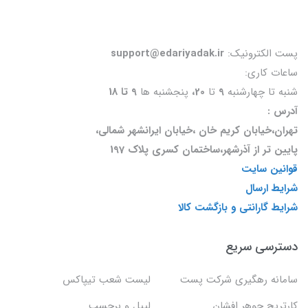
پست الکترونیک:
support@edariyadak.ir
ساعات کاری:
شنبه تا چهارشنبه
9
تا
20،
پنجشنبه ها
9 تا 18
آدرس :
تهران،خیابان کریم خان ،خیابان ایرانشهر شمالی،
پایین تر از آذرشهر،ساختمان کسری پلاک 197
قوانین سایت
شرایط ارسال
شرایط گارانتی و بازگشت کالا
دسترسی سریع
سامانه رهگیری شرکت پست
لیست شعب تیپاکس
کارتریج جوهر افشان
لیبل و برچسب