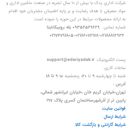
شرکت اداری یدک با بیش از 10 سال تجربه در صنعت ماشین اداری و
مواد مصرفی با هدف رضایت و بر پایه اطمینان مشتریان خود اقدام
به ارائه محصولات مرتبط در این حوزه را نموده است.
شماره تماس:
09356569629 بله ،روبیکا،ایتا
02176791805-02186072178-02188812936
پست الکترونیک:
support@edariyadak.ir
ساعات کاری:
شنبه تا چهارشنبه
9
تا
20،
پنجشنبه ها
9 تا 18
آدرس :
تهران،خیابان کریم خان ،خیابان ایرانشهر شمالی،
پایین تر از آذرشهر،ساختمان کسری پلاک 197
قوانین سایت
شرایط ارسال
شرایط گارانتی و بازگشت کالا