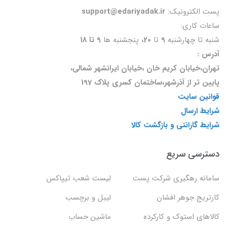
پست الکترونیک:
support@edariyadak.ir
ساعات کاری:
شنبه تا چهارشنبه
9
تا
20،
پنجشنبه ها
9 تا 18
آدرس :
تهران،خیابان کریم خان ،خیابان ایرانشهر شمالی،
پایین تر از آذرشهر،ساختمان کسری پلاک 197
قوانین سایت
شرایط ارسال
شرایط گارانتی و بازگشت کالا
دسترسی سریع
سامانه رهگیری شرکت پست
لیست شعب تیپاکس
کارتریج جوهر افشان
لیبل و برچسب
کالاهای استوک و کارکرده
ماشین حساب