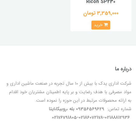
Ricoh SP230
3,359,000 تومان
خرید
درباره ما
شرکت اداری یدک با بیش از 10 سال تجربه در صنعت ماشین اداری و
مواد مصرفی با هدف رضایت و بر پایه اطمینان مشتریان خود اقدام
به ارائه محصولات مرتبط در این حوزه را نموده است.
شماره تماس:
09356569629 بله ،روبیکا،ایتا
02176791805-02186072178-02188812936