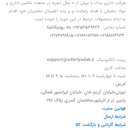
شرکت اداری یدک با بیش از 10 سال تجربه در صنعت ماشین اداری و
مواد مصرفی با هدف رضایت و بر پایه اطمینان مشتریان خود اقدام
به ارائه محصولات مرتبط در این حوزه را نموده است.
شماره تماس:
09356569629 بله ،روبیکا،ایتا
02176791805-02186072178-02188812936
پست الکترونیک:
support@edariyadak.ir
ساعات کاری:
شنبه تا چهارشنبه
9
تا
20،
پنجشنبه ها
9 تا 18
آدرس :
تهران،خیابان کریم خان ،خیابان ایرانشهر شمالی،
پایین تر از آذرشهر،ساختمان کسری پلاک 197
قوانین سایت
شرایط ارسال
شرایط گارانتی و بازگشت کالا