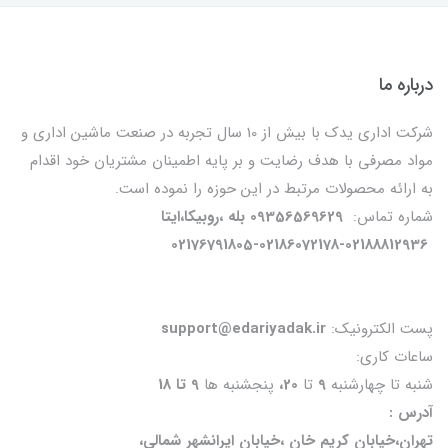
درباره ما
شرکت اداری یدک با بیش از 10 سال تجربه در صنعت ماشین اداری و
مواد مصرفی با هدف رضایت و بر پایه اطمینان مشتریان خود اقدام
به ارائه محصولات مرتبط در این حوزه را نموده است.
شماره تماس:
09356569629 بله ،روبیکا،ایتا
02176791805-02186072178-02188812936
پست الکترونیک:
support@edariyadak.ir
ساعات کاری:
شنبه تا چهارشنبه
9
تا
20،
پنجشنبه ها
9 تا 18
آدرس :
تهران،خیابان کریم خان ،خیابان ایرانشهر شمالی،