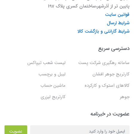
پایین تر از آذرشهر،ساختمان کسری پلاک 197
قوانین سایت
شرایط ارسال
شرایط گارانتی و بازگشت کالا
دسترسی سریع
سامانه رهگیری شرکت پست
لیست شعب تیپاکس
کارتریج جوهر افشان
لیبل و برچسب
کالاهای استوک و کارکرده
ماشین حساب
جوهر
کارتریج لیزری
عضویت در خبرنامه
عضویت