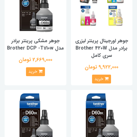
جوهر اورجینال پرینتر لیزری
جوهر مشکی پرینتر برادر
برادر مدل Brother 420W
مدل Brother DCP -T710w
سری کامل
2,669,000 تومان
9,922,000 تومان
خرید
خرید