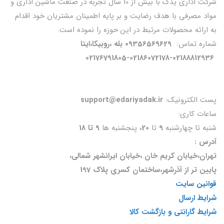
شرکت اداری یدک با بیش از 10 سال تجربه در صنعت ماشین اداری و
مصرفی با هدف رضایت و بر پایه اطمینان مشتریان خود اقدام
ئه محصولات مرتبط در این حوزه را نموده است.
 تماس:
09356569629 بله ،روبیکا،ایتا
02176791805-02186072178-0218881
لکترونیک:
support@edariyadak.ir
 کاری:
ا چهارشنبه
9
تا
20،
پنجشنبه ها
9 تا 18
:
خیابان کریم خان ،خیابان ایرانشهر شمالی،
تر از آذرشهر،ساختمان کسری پلاک 197
ن سایت
 ارسال
گارانتی و بازگشت کالا