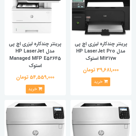
نتر چندکاره لیزری اچ پی
پرینتر چندکاره لیزری اچ پی
مدل HP LaserJet Pro
مدل HP LaserJet
M1217w استوک
Managed MFP E52645
استوک
39,681,000 تومان
54,559,000 تومان
خرید
خرید