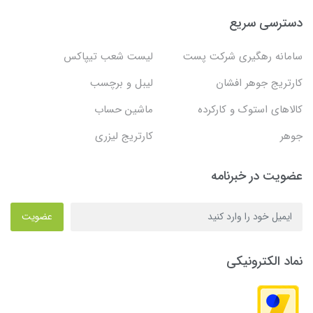
سی سریع
ه رهگیری شرکت پست
لیست شعب تیپاکس
یج جوهر افشان
لیبل و برچسب
ی استوک و کارکرده
ماشین حساب
کارتریج لیزری
 در خبرنامه
عضویت
الکترونیکی