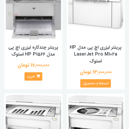
پرینتر لیزری اچ پی مدل HP
پرینتر چندکاره لیزری اچ پی
LaserJet Pro M102
مدل HP P1566 استوک
استوک
17,000,000 تومان
13,000,000 تومان
خرید
استعلام محصول