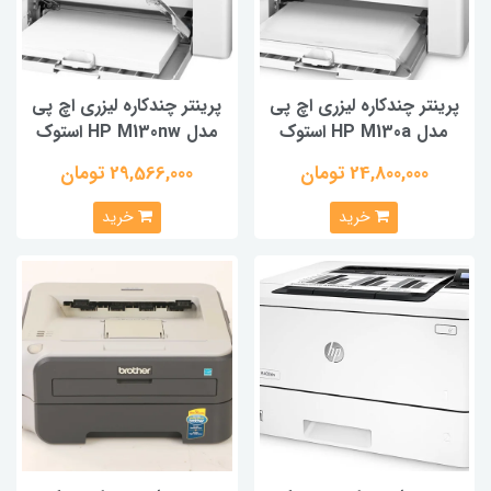
نتر چندکاره لیزری اچ پی
پرینتر چندکاره لیزری اچ پی
HP M13 استوک
مدل HP M130nw استوک
24,800,000 تومان
29,566,000 تومان
خرید
خرید