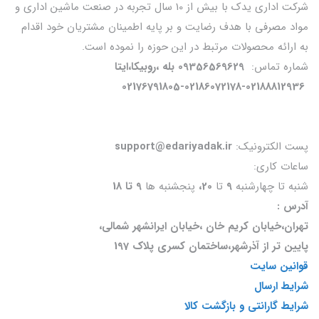
شرکت اداری یدک با بیش از 10 سال تجربه در صنعت ماشین اداری و
مواد مصرفی با هدف رضایت و بر پایه اطمینان مشتریان خود اقدام
به ارائه محصولات مرتبط در این حوزه را نموده است.
شماره تماس:
09356569629 بله ،روبیکا،ایتا
02176791805-02186072178-02188812936
پست الکترونیک:
support@edariyadak.ir
ساعات کاری:
شنبه تا چهارشنبه
9
تا
20،
پنجشنبه ها
9 تا 18
آدرس :
تهران،خیابان کریم خان ،خیابان ایرانشهر شمالی،
پایین تر از آذرشهر،ساختمان کسری پلاک 197
قوانین سایت
شرایط ارسال
شرایط گارانتی و بازگشت کالا