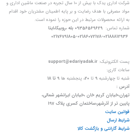
شرکت اداری یدک با بیش از 10 سال تجربه در صنعت ماشین اداری و
مواد مصرفی با هدف رضایت و بر پایه اطمینان مشتریان خود اقدام
به ارائه محصولات مرتبط در این حوزه را نموده است.
شماره تماس:
09356569629 بله ،روبیکا،ایتا
02176791805-02186072178-02188812936
پست الکترونیک:
support@edariyadak.ir
ساعات کاری:
شنبه تا چهارشنبه
9
تا
20،
پنجشنبه ها
9 تا 18
آدرس :
تهران،خیابان کریم خان ،خیابان ایرانشهر شمالی،
پایین تر از آذرشهر،ساختمان کسری پلاک 197
قوانین سایت
شرایط ارسال
شرایط گارانتی و بازگشت کالا