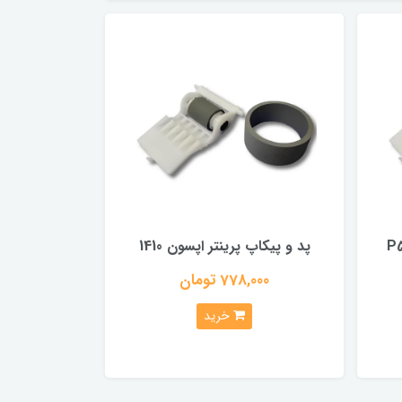
تر اپسون P50-
پد و پیکاپ پرینتر اپسون 1410
778,000 تومان
خرید