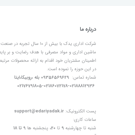
درباره ما
شرکت اداری یدک با بیش از 10 سال تجربه در صنعت
ماشین اداری و مواد مصرفی با هدف رضایت و بر پایه
اطمینان مشتریان خود اقدام به ارائه محصولات مرتبط
در این حوزه را نموده است.
شماره تماس:
09356569629 بله ،روبیکا،ایتا
02176791805-02186072178-02188812936
پست الکترونیک:
support@edariyadak.ir
ساعات کاری:
شنبه تا چهارشنبه
9
تا
20،
پنجشنبه ها
9 تا 18