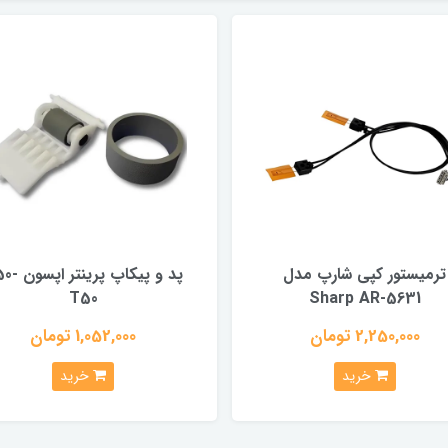
ترمیستور کپی شارپ مدل
پد و پیکاپ پرین
T50
Sharp AR-5631
2,250,000 تومان
1,052,000 تومان
خرید
خرید