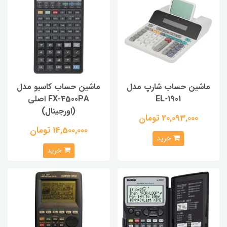
ماشین حساب شارپ مدل
ماشین حساب کاسیو مدل
EL-1901
FX-4500PA اصلی
(اورجینال)
20,093,000 تومان
14,500,000 تومان
خرید
خرید