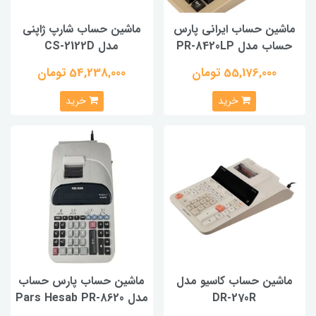
ماشین حساب ایرانی پارس
ماشین حساب شارپ ژاپنی
حساب مدل PR-8420LP
مدل CS-2122D
55,176,000 تومان
54,238,000 تومان
خرید
خرید
ماشین حساب کاسیو مدل
ماشین حساب پارس حساب
DR-270R
مدل Pars Hesab PR-8620