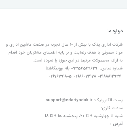
درباره ما
شرکت اداری یدک با بیش از 10 سال تجربه در صنعت ماشین اداری و
مواد مصرفی با هدف رضایت و بر پایه اطمینان مشتریان خود اقدام
به ارائه محصولات مرتبط در این حوزه را نموده است.
شماره تماس:
09356569629 بله ،روبیکا،ایتا
02176791805-02186072178-02188812936
پست الکترونیک:
support@edariyadak.ir
ساعات کاری:
شنبه تا چهارشنبه
9
تا
20،
پنجشنبه ها
9 تا 18
آدرس :