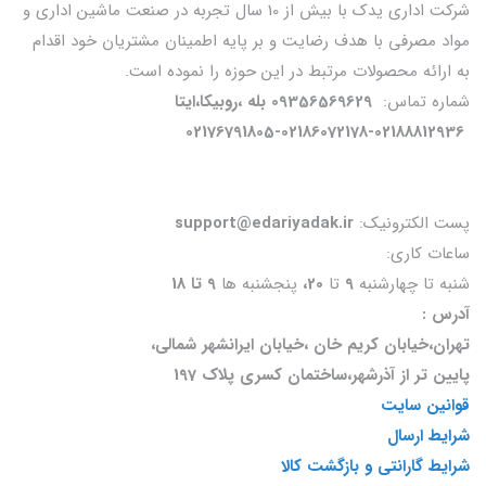
شرکت اداری یدک با بیش از 10 سال تجربه در صنعت ماشین اداری و
مواد مصرفی با هدف رضایت و بر پایه اطمینان مشتریان خود اقدام
به ارائه محصولات مرتبط در این حوزه را نموده است.
شماره تماس:
09356569629 بله ،روبیکا،ایتا
02176791805-02186072178-02188812936
پست الکترونیک:
support@edariyadak.ir
ساعات کاری:
شنبه تا چهارشنبه
9
تا
20،
پنجشنبه ها
9 تا 18
آدرس :
تهران،خیابان کریم خان ،خیابان ایرانشهر شمالی،
پایین تر از آذرشهر،ساختمان کسری پلاک 197
قوانین سایت
شرایط ارسال
شرایط گارانتی و بازگشت کالا