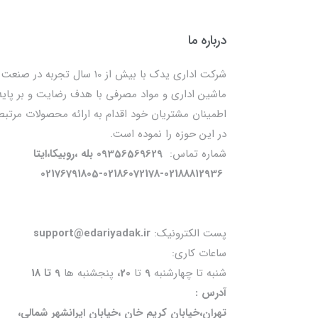
درباره ما
شرکت اداری یدک با بیش از 10 سال تجربه در صنعت
ماشین اداری و مواد مصرفی با هدف رضایت و بر پایه
اطمینان مشتریان خود اقدام به ارائه محصولات مرتبط
در این حوزه را نموده است.
شماره تماس:
09356569629 بله ،روبیکا،ایتا
02176791805-02186072178-02188812936
پست الکترونیک:
support@edariyadak.ir
ساعات کاری:
شنبه تا چهارشنبه
9
تا
20،
پنجشنبه ها
9 تا 18
آدرس :
تهران،خیابان کریم خان ،خیابان ایرانشهر شمالی،