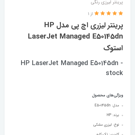
پرینتر لیرزی رنگی
از 1
پرینتر لیزری اچ پی مدل HP
LaserJet Managed E50145dn
استوک
HP LaserJet Managed E50145dn -
stock
ویژگی‌های محصول
مدل:
E50145dn
برند:
HP
نوع:
لیزری مشکی
کاربری:
تک کاره