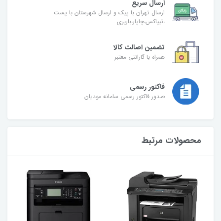
ارسال سریع
ارسال تهران با پیک و ارسال شهرستان با پست
،تیپاکس،چاپار،باربری
تضمین اصالت کالا
همراه با گارانتی معتبر
فاکتور رسمی
صدور فاکتور رسمی سامانه مودیان
محصولات مرتبط