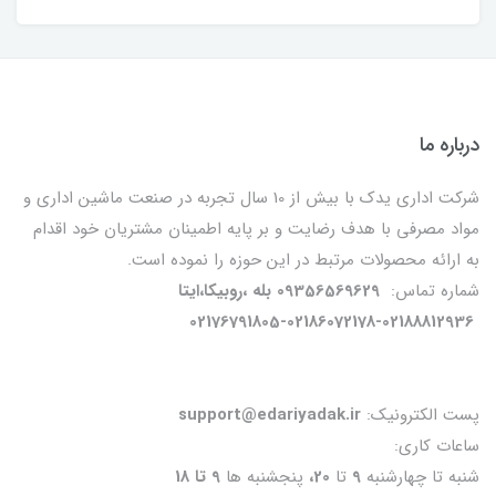
درباره ما
شرکت اداری یدک با بیش از 10 سال تجربه در صنعت ماشین اداری و
مواد مصرفی با هدف رضایت و بر پایه اطمینان مشتریان خود اقدام
به ارائه محصولات مرتبط در این حوزه را نموده است.
شماره تماس:
09356569629 بله ،روبیکا،ایتا
02176791805-02186072178-02188812936
پست الکترونیک:
support@edariyadak.ir
ساعات کاری:
شنبه تا چهارشنبه
9
تا
20،
پنجشنبه ها
9 تا 18