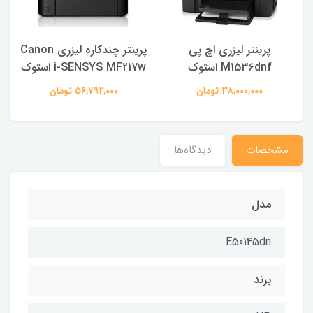
پرینتر لیزری اچ پی
پرینتر چندکاره لیزری Canon
M1536dnf استوک
i-SENSYS MF217w استوک
38,000,000 تومان
56,792,000 تومان
مشخصات
دیدگاه‌ها
مدل
E50145dn
برند