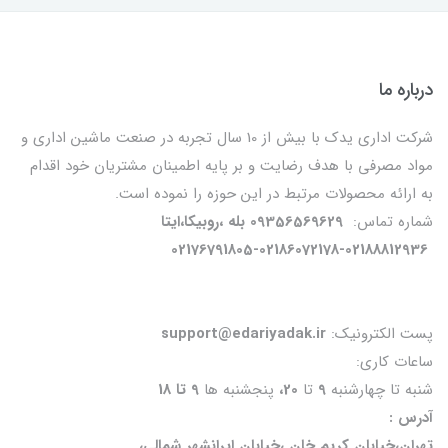
درباره ما
شرکت اداری یدک با بیش از 10 سال تجربه در صنعت ماشین اداری و
مواد مصرفی با هدف رضایت و بر پایه اطمینان مشتریان خود اقدام
به ارائه محصولات مرتبط در این حوزه را نموده است.
شماره تماس:
09356569629 بله ،روبیکا،ایتا
02176791805-02186072178-02188812936
پست الکترونیک:
support@edariyadak.ir
ساعات کاری:
شنبه تا چهارشنبه
9
تا
20،
پنجشنبه ها
9 تا 18
آدرس :
تهران،خیابان کریم خان ،خیابان ایرانشهر شمالی،