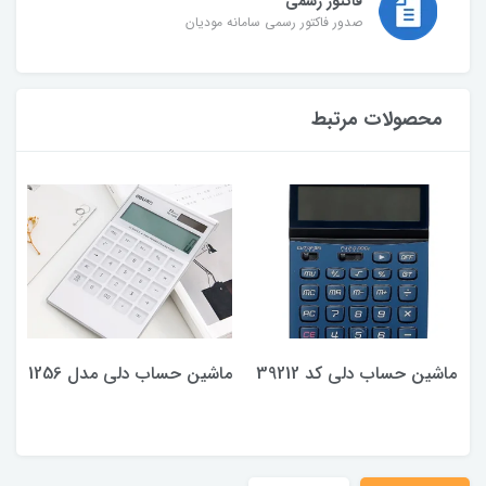
فاکتور رسمی
صدور فاکتور رسمی سامانه مودیان
محصولات مرتبط
ماشین حساب دلی کد 39212
ماشین حساب دلی مدل 1256
م