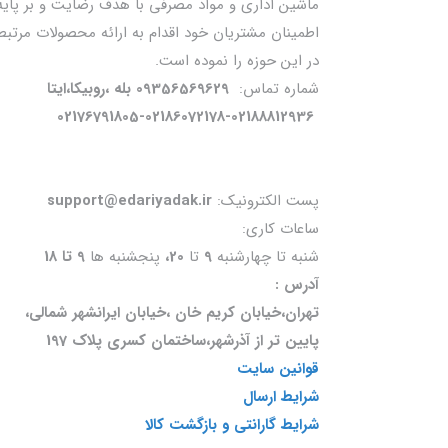
ماشین اداری و مواد مصرفی با هدف رضایت و بر پایه
اطمینان مشتریان خود اقدام به ارائه محصولات مرتبط
در این حوزه را نموده است.
شماره تماس:
09356569629 بله ،روبیکا،ایتا
02176791805-02186072178-02188812936
پست الکترونیک:
support@edariyadak.ir
ساعات کاری:
شنبه تا چهارشنبه
9
تا
20،
پنجشنبه ها
9 تا 18
آدرس :
تهران،خیابان کریم خان ،خیابان ایرانشهر شمالی،
پایین تر از آذرشهر،ساختمان کسری پلاک 197
قوانین سایت
شرایط ارسال
شرایط گارانتی و بازگشت کالا