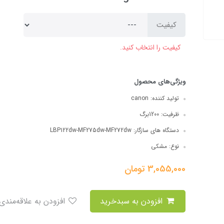
کیفیت
کیفیت را انتخاب کنید.
ویژگی‌های محصول
تولید کننده:
canon
ظرفیت:
1200برگ
دستگاه های سازگار:
LBP122dw-MF275dw-MF272dw
نوع:
مشکی
3,055,000
تومان
افزودن به سبدخرید
افزودن به علاقه‌مندی