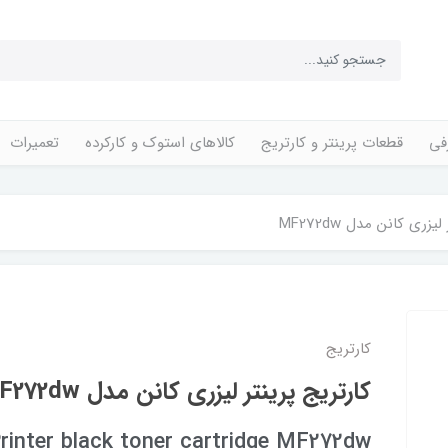
فی
قطعات پرینتر و کارتریج
کالاهای استوک و کارکرده
تعمیرات
زری کانن مدل MF272dw
کارتریج
کارتریج پرینتر لیزری کانن مدل MF272dw
rinter black toner cartridge MF272dw