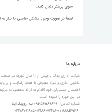
منوی پرینتر دنبال کنید.
لطفاً در صورت وجود مشکل خاصی یا نیاز به اطل
درباره ما
شرکت اداری یدک با بیش از 10 سال تجربه در صنعت
ماشین اداری و مواد مصرفی با هدف رضایت و بر پایه
اطمینان مشتریان خود اقدام به ارائه محصولات مرتبط
در این حوزه را نموده است.
شماره تماس:
09356569629 بله ،روبیکا،ایتا
02176791805-02186072178-02188812936