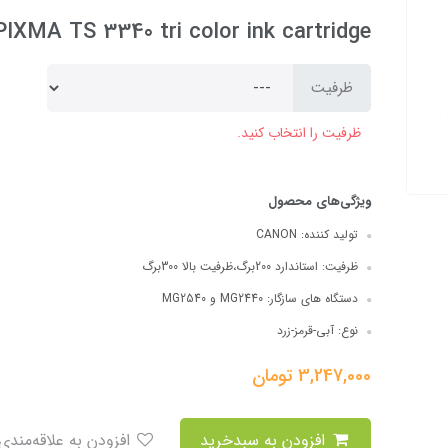
IXMA TS 3340 tri color ink cartridge
ظرفیت
ظرفیت را انتخاب کنید.
ویژگی‌های محصول
تولید کننده:
CANON
ظرفیت:
استاندارد 200برگ،ظرفیت بالا 300برگ
دستگاه های سازگار:
MG2440 و MG2540
نوع:
آبی-قرمز-زرد
3,247,000
تومان
افزودن به سبدخرید
افزودن به علاقه‌مندی