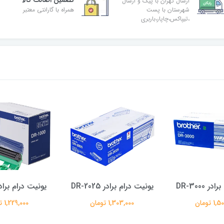
تضمین اصالت کالا
ارسال تهران با پیک و ارسال
شهرستان با پست
همراه با گارانتی معتبر
،تیپاکس،چاپار،باربری
 DR-3000
یونیت درام برادر DR-2025
یونیت درام برادر -1000
 تومان
1,303,000 تومان
1,229,000 تومان