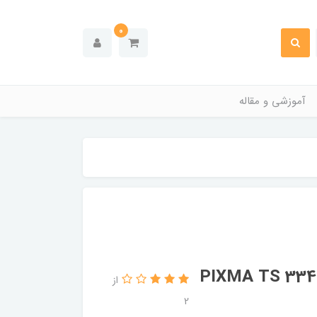
0
آموزشی و مقاله
تریج پرینتر جوهر افشان کانن مدل PIXMA TS 3340
از
2