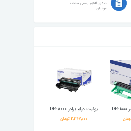
صدور فاکتور رسمی سامانه
مودیان
DR
یونیت درام برادر DR-8000
یونیت درام برادر DR-2455
2,347,000 تومان
1,413,000 تومان