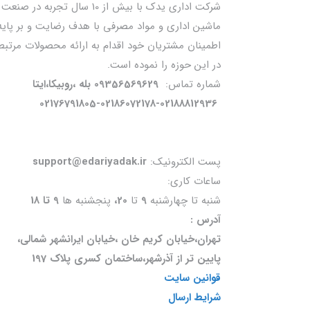
شرکت اداری یدک با بیش از 10 سال تجربه در صنعت
ماشین اداری و مواد مصرفی با هدف رضایت و بر پایه
اطمینان مشتریان خود اقدام به ارائه محصولات مرتبط
در این حوزه را نموده است.
شماره تماس:
09356569629 بله ،روبیکا،ایتا
02176791805-02186072178-02188812936
پست الکترونیک:
support@edariyadak.ir
ساعات کاری:
شنبه تا چهارشنبه
9
تا
20،
پنجشنبه ها
9 تا 18
آدرس :
تهران،خیابان کریم خان ،خیابان ایرانشهر شمالی،
پایین تر از آذرشهر،ساختمان کسری پلاک 197
قوانین سایت
شرایط ارسال