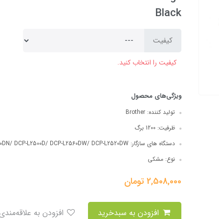
Black
کیفیت
کیفیت را انتخاب کنید.
ویژگی‌های محصول
تولید کننده:
Brother
ظرفیت:
1200 برگ
دستگاه های سازگار:
0DN/ DCP-L2500D/ DCP-L2560DW/ DCP-L2520DW
نوع:
مشکی
2,508,000
تومان
افزودن به سبدخرید
افزودن به علاقه‌مندی